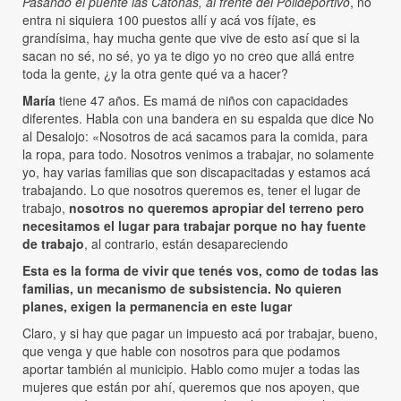
Pasando el puente las Catonas, al frente del Polideportivo
, no
entra ni siquiera 100 puestos allí y acá vos fíjate, es
grandísima, hay mucha gente que vive de esto así que si la
sacan no sé, no sé, yo ya te digo yo no creo que allá entre
toda la gente, ¿y la otra gente qué va a hacer?
María
tiene 47 años. Es mamá de niños con capacidades
diferentes. Habla con una bandera en su espalda que dice No
al Desalojo: «Nosotros de acá sacamos para la comida, para
la ropa, para todo. Nosotros venimos a trabajar, no solamente
yo, hay varias familias que son discapacitadas y estamos acá
trabajando. Lo que nosotros queremos es, tener el lugar de
trabajo,
nosotros no queremos apropiar del terreno pero
necesitamos el lugar para trabajar porque no hay fuente
de trabajo
, al contrario, están desapareciendo
Esta es la forma de vivir que tenés vos, como de todas las
familias, un mecanismo de subsistencia. No quieren
planes, exigen la permanencia en este lugar
Claro, y si hay que pagar un impuesto acá por trabajar, bueno,
que venga y que hable con nosotros para que podamos
aportar también al municipio. Hablo como mujer a todas las
mujeres que están por ahí, queremos que nos apoyen, que