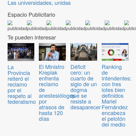
Las universidades, unidas
Espacio Publicitario
Te pueden interesar
El Ministro
Déficit
Ranking
La
Kreplak
cero: un
de
Provincia
enfrenta
cuarto de
intendentes:
reiteró el
reclamo
siglo de un
con tres
reclamo
de
dogma
lotes bien
por el
anestesiólogos
que se
definidos
respeto al
por
resiste a
Mariel
federalismo
atrasos de
desaparecer
Fernández
hasta 120
encabeza
días
el pelotón
del medio