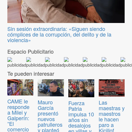
Sin sesión extraordinaria: «Siguen siendo
cómplices de la corrupción, del delito y de la
violencia»
Espacio Publicitario
Te pueden interesar
CAME le
Mauro
Las
Fuerza
responde
García
maestras y
Patria
a Milei y
presentó
maestros
impulsa 10
Galperín:
nuevos
le hacen
años sin
“El
patrulleros
paro a
desalojos
comercio
y planteó
Kicillof
en villas y