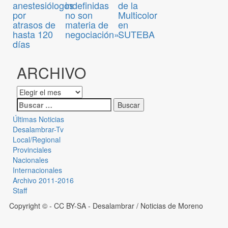
anestesiólogos
indefinidas
de la
por
no son
Multicolor
atrasos de
materia de
en
hasta 120
negociación»
SUTEBA
días
ARCHIVO
Últimas Noticias
Desalambrar-Tv
Local/Regional
Provinciales
Nacionales
Internacionales
Archivo 2011-2016
Staff
Copyright © - CC BY-SA
- Desalambrar / Noticias de Moreno