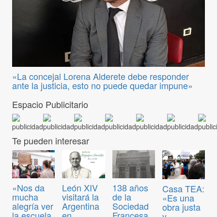
«La concejal Lorena Alderete debe responder
ante la justicia, esto no puede quedar impune»
Espacio Publicitario
Te pueden interesar
«Nos da
León XIV
138 años
Casa TEA:
mucha
visitará la
de la
«Es una
alegría ver
Argentina
Sociedad
obra justa
la escuela
en
Francesa
y