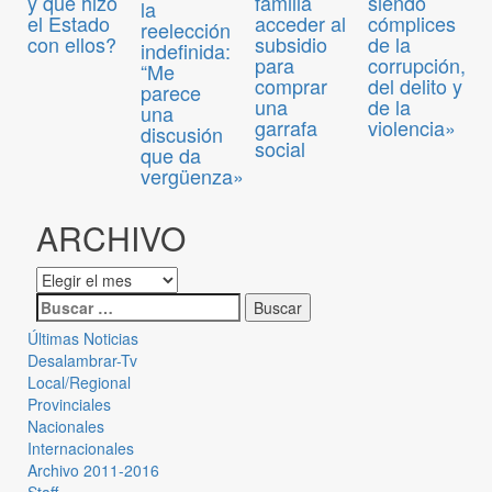
y qué hizo
familia
siendo
la
el Estado
acceder al
cómplices
reelección
con ellos?
subsidio
de la
indefinida:
para
corrupción,
“Me
comprar
del delito y
parece
una
de la
una
garrafa
violencia»
discusión
social
que da
vergüenza»
ARCHIVO
Últimas Noticias
Desalambrar-Tv
Local/Regional
Provinciales
Nacionales
Internacionales
Archivo 2011-2016
Staff