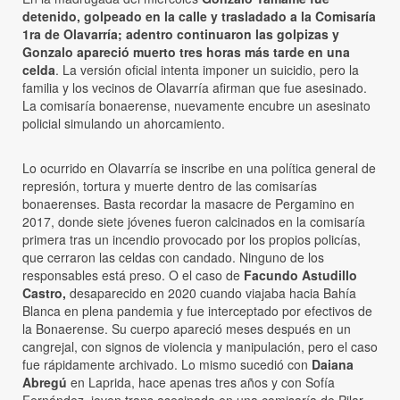
detenido, golpeado en la calle y trasladado a la Comisaría
1ra de Olavarría; adentro continuaron las golpizas y
Gonzalo apareció muerto tres horas más tarde en una
celda
. La versión oficial intenta imponer un suicidio, pero la
familia y los vecinos de Olavarría afirman que fue asesinado.
La comisaría bonaerense, nuevamente encubre un asesinato
policial simulando un ahorcamiento.
Lo ocurrido en Olavarría se inscribe en una política general de
represión, tortura y muerte dentro de las comisarías
bonaerenses. Basta recordar la masacre de Pergamino en
2017, donde siete jóvenes fueron calcinados en la comisaría
primera tras un incendio provocado por los propios policías,
que cerraron las celdas con candado. Ninguno de los
responsables está preso. O el caso de
Facundo Astudillo
Castro,
desaparecido en 2020 cuando viajaba hacia Bahía
Blanca en plena pandemia y fue interceptado por efectivos de
la Bonaerense. Su cuerpo apareció meses después en un
cangrejal, con signos de violencia y manipulación, pero el caso
fue rápidamente archivado. Lo mismo sucedió con
Daiana
Abregú
en Laprida, hace apenas tres años y con Sofía