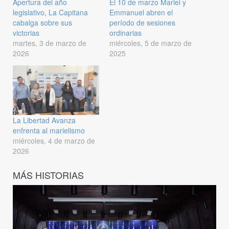
Apertura del año
El 10 de marzo Mariel y
legislativo, La Capitana
Emmanuel abren el
cabalga sobre sus
período de sesiones
victorias
ordinarias
martes, 3 de marzo de
miércoles, 5 de marzo de
2026
2025
La Libertad Avanza
enfrenta al marielismo
miércoles, 4 de marzo de
2026
MÁS HISTORIAS