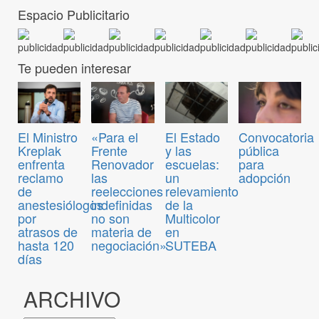
Espacio Publicitario
Te pueden interesar
Convocatoria
El Ministro
«Para el
El Estado
pública
Kreplak
Frente
y las
para
enfrenta
Renovador
escuelas:
adopción
reclamo
las
un
de
reelecciones
relevamiento
anestesiólogos
indefinidas
de la
por
no son
Multicolor
atrasos de
materia de
en
hasta 120
negociación»
SUTEBA
días
ARCHIVO