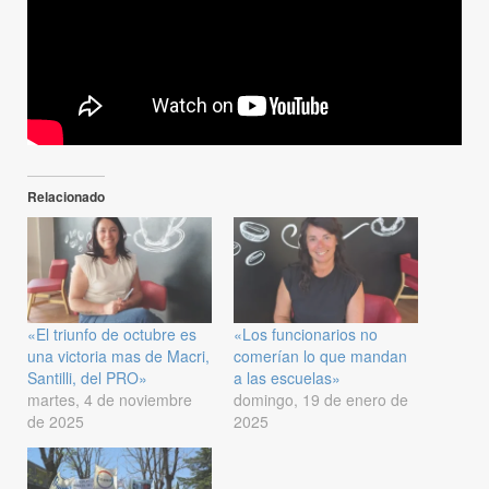
Relacionado
«El triunfo de octubre es
«Los funcionarios no
una victoria mas de Macri,
comerían lo que mandan
Santilli, del PRO»
a las escuelas»
martes, 4 de noviembre
domingo, 19 de enero de
de 2025
2025