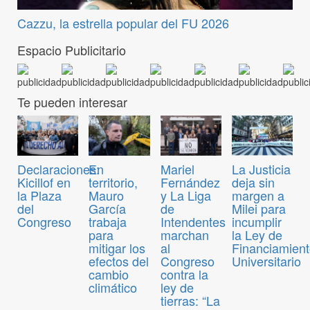
Cazzu, la estrella popular del FU 2026
Espacio Publicitario
Te pueden interesar
Declaraciones:
En
Mariel
La Justicia
Kicillof en
territorio,
Fernández
deja sin
la Plaza
Mauro
y La Liga
margen a
del
García
de
Milei para
Congreso
trabaja
Intendentes
incumplir
para
marchan
la Ley de
mitigar los
al
Financiamien
efectos del
Congreso
Universitario
cambio
contra la
climático
ley de
tierras: “La