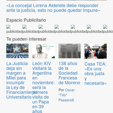
«La concejal Lorena Alderete debe responder
ante la justicia, esto no puede quedar impune»
Espacio Publicitario
Te pueden interesar
La Justicia
León XIV
138 años
Casa TEA:
deja sin
visitará la
de la
«Es una
margen a
Argentina
Sociedad
obra justa
Milei para
en
Francesa
y
incumplir
noviembre:
de Moreno
necesaria»
la Ley de
será la
Por
Oscar
Financiamiento
primera
"Tito"
Universitario
visita de
Passarelli
un Papa
en 39
años