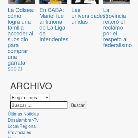
La Odisea:
En CABA:
Las
La
cómo
Mariel fue
universidades,
Provincia
logra una
anfitriona
unidas
reiteró el
familia
de La Liga
reclamo
acceder al
de
por el
subsidio
Intendentes
respeto al
para
federalismo
comprar
una
garrafa
social
ARCHIVO
Últimas Noticias
Desalambrar-Tv
Local/Regional
Provinciales