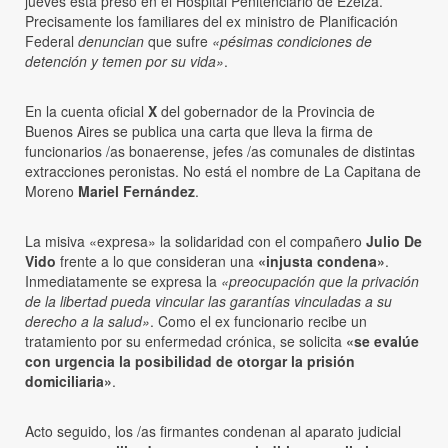
jueves está preso en el Hospital Penitenciario de Ezeiza.
Precisamente los familiares del ex ministro de Planificación
Federal
denuncian
que sufre
«pésimas condiciones de
detención y temen por su vida»
.
En la cuenta oficial
X
del gobernador de la Provincia de
Buenos Aires se publica una carta que lleva la firma de
funcionarios /as bonaerense, jefes /as comunales de distintas
extracciones peronistas. No está el nombre de La Capitana de
Moreno
Mariel Fernández
.
La misiva «expresa» la solidaridad con el compañero
Julio De
Vido
frente a lo que consideran una
«injusta condena»
.
Inmediatamente se expresa la
«preocupación que la privación
de la libertad pueda vincular las garantías vinculadas a su
derecho a la salud»
. Como el ex funcionario recibe un
tratamiento por su enfermedad crónica, se solicita
«se evalúe
con urgencia la posibilidad de otorgar la prisión
domiciliaria»
.
Acto seguido, los /as firmantes condenan al aparato judicial