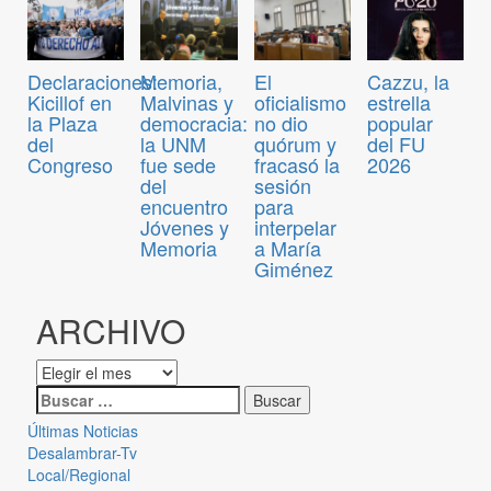
Declaraciones:
Memoria,
El
Cazzu, la
Kicillof en
Malvinas y
oficialismo
estrella
la Plaza
democracia:
no dio
popular
del
la UNM
quórum y
del FU
Congreso
fue sede
fracasó la
2026
del
sesión
encuentro
para
Jóvenes y
interpelar
Memoria
a María
Giménez
ARCHIVO
Últimas Noticias
Desalambrar-Tv
Local/Regional