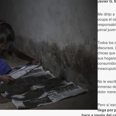
Javier G. M
Me dirijo a
ocupa el c
responsabil
penal juven
Todos los d
discursos.
chicas que 
sus hogare
consumidos
inescrupulo
No le escri
inmenso de 
dolor mere
Pero sí esc
llega por 
hace a través del ca