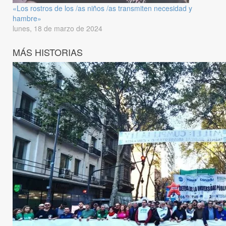
«Los rostros de los /as niños /as transmiten necesidad y
hambre»
lunes, 18 de marzo de 2024
MÁS HISTORIAS