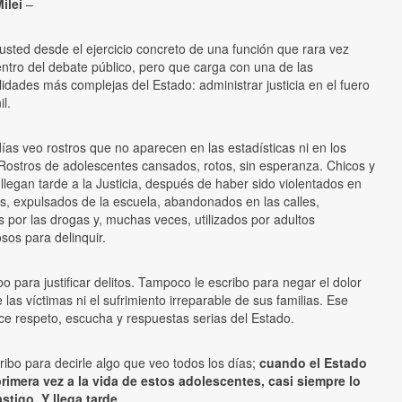
ilei
–
 usted desde el ejercicio concreto de una función que rara vez
entro del debate público, pero que carga con una de las
idades más complejas del Estado: administrar justicia en el fuero
il.
ías veo rostros que no aparecen en las estadísticas ni en los
 Rostros de adolescentes cansados, rotos, sin esperanza. Chicos y
llegan tarde a la Justicia, después de haber sido violentados en
s, expulsados de la escuela, abandonados en las calles,
 por las drogas y, muchas veces, utilizados por adultos
sos para delinquir.
bo para justificar delitos. Tampoco le escribo para negar el dolor
las víctimas ni el sufrimiento irreparable de sus familias. Ese
ce respeto, escucha y respuestas serias del Estado.
ribo para decirle algo que veo todos los días;
cuando el Estado
primera vez a la vida de estos adolescentes, casi siempre lo
stigo. Y llega tarde
.