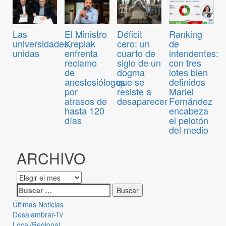
Las
El Ministro
Déficit
Ranking
universidades,
Kreplak
cero: un
de
unidas
enfrenta
cuarto de
intendentes:
reclamo
siglo de un
con tres
de
dogma
lotes bien
anestesiólogos
que se
definidos
por
resiste a
Mariel
atrasos de
desaparecer
Fernández
hasta 120
encabeza
días
el pelotón
del medio
ARCHIVO
Últimas Noticias
Desalambrar-Tv
Local/Regional