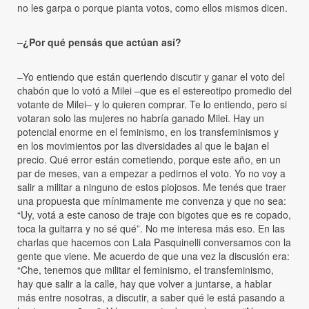
no les garpa o porque pianta votos, como ellos mismos dicen.
–¿Por qué pensás que actúan así?
–Yo entiendo que están queriendo discutir y ganar el voto del
chabón que lo votó a Milei –que es el estereotipo promedio del
votante de Milei– y lo quieren comprar. Te lo entiendo, pero si
votaran solo las mujeres no habría ganado Milei. Hay un
potencial enorme en el feminismo, en los transfeminismos y
en los movimientos por las diversidades al que le bajan el
precio. Qué error están cometiendo, porque este año, en un
par de meses, van a empezar a pedirnos el voto. Yo no voy a
salir a militar a ninguno de estos piojosos. Me tenés que traer
una propuesta que mínimamente me convenza y que no sea:
“Uy, votá a este canoso de traje con bigotes que es re copado,
toca la guitarra y no sé qué”. No me interesa más eso. En las
charlas que hacemos con Lala Pasquinelli conversamos con la
gente que viene. Me acuerdo de que una vez la discusión era:
“Che, tenemos que militar el feminismo, el transfeminismo,
hay que salir a la calle, hay que volver a juntarse, a hablar
más entre nosotras, a discutir, a saber qué le está pasando a