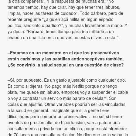
la otra compañera”. Y la respuesta de muchas era: “No
tenemos tiempo, hay que criar, hay que tener tres laburos,
limpiar, hacer las tareas de cuidado”. Todo bárbaro, pero de
repente pregunté “¿alguien acá milita en algún espacio
político, sindicato o partido?”, y muchas levantaron la mano. Y
yo decía: “Bárbaro, tenés tiempo para ir a militarle a un
chabón en una lista en la que vos no estás ni vas a estar”.
–Estamos en un momento en el que los preservativos
están carísimos y las pastillas anticonceptivas también.
¿Se convirtió la salud sexual en una cuestión de clase?
–Sí, por supuesto. Es un gasto ajustable como cualquier otro.
Es como si dijeras “No pago más Netflix porque no tengo
plata, me quedé sin laburo, entonces voy a suspender el cable
o voy a contratar un servicio más barato de celular”. Son
cosas que ajustás. Otras variables podrían ser las vinculadas
a la salud en general. Imaginate que si la gente tiene
dificultades para comprar un preservativo… no sé, si tienen
eventos de presión alta, de hipertensión, van a patear una
consulta médica privada con un clínico, porque está alrededor
de 70 lucas una consulta particular. No digo que no lo valga, lo