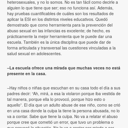
heterosexuales, y no lo somos. No es tan fácil como decirle a
alguien lo que tiene que ser; eso no funciona así. Además,
hay pruebas cuantificables de cuáles son los resultados de
aplicar la ESI en los distintos niveles educativos. Quedó
demostrado que como herramienta para la prevención del
abuso sexual en las infancias es excelente; de hecho, es
prácticamente la mejor herramienta que te puede dar una
escuela. También es la única disciplina que puede dar de
forma articulada y transversal las cuestiones vinculadas a la
salud sexual en adolescentes.
–La escuela ofrece una mirada que muchas veces no está
presente en la casa.
–Hay niños o niñas que escuchan en su casa todo el día a sus
padres decir: “Ah, mirá, a esa la violaron porque iba vestida de
tal manera, porque ella lo provocó, porque hizo esto o
aquello”. El día que un adulto abuse de ese niño, como se crió
en una casa donde la culpa la tiene la persona abusada, no lo
va a contar. Sabe que tiene la culpa. No va a relatar el abuso
porque cree que cometió un error, que tuvo un problema o
que provocó la situación. No lo va a contar por miedo a ser