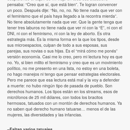
pensaba: “Creo que sí, que está bien”. Te logran convencer
un poco. Después dije: “No, no, no. No tiene nada que ver con
el feminismo que el país haya llegado a la recontra mierda”.
No tiene absolutamente nada que ver. Que la gente tenga que
tener tres laburos no tiene nada que ver ni con la “E”, ni con el
DNI, ni con el feminismo, ni con la ley de aborto. Es otra
estrategia más. Es la misma forma en la que los tipos, desde
sus microespacios, culpan de todo a sus esposas, sus
parejas, sus novias o sus hijas. Es el “mirá cómo me ponés”
versión economía. Casi me lo creo, pero mi lectura hoy es que
no. Yo, si bien milito el feminismo y creo que es un movimiento
político, no me presento en una lista, no estoy en una boleta,
no hago manejos ni tengo que pensar estrategias electorales.
Pero me parece que esa lectura está mal y la voy a defender
a muerte: no hubo ningún tipo de pasada de pueblo. Son
derechos humanos. Los tipos están en los streams, esos de
micrófonos de 25 mil dólares, con todos los bracitos
hermosos, tatuados con un montón de derechos humanos. Ya
no saben qué derecho humano tatuarse… menos el de las
mujeres, las diversidades y las infancias.
–Faltan varios tatuajes.