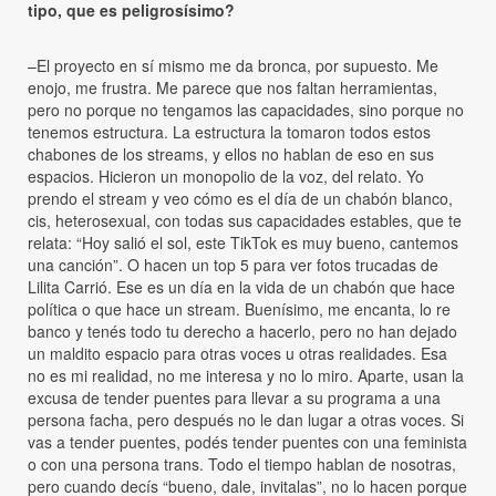
tipo, que es peligrosísimo?
–El proyecto en sí mismo me da bronca, por supuesto. Me
enojo, me frustra. Me parece que nos faltan herramientas,
pero no porque no tengamos las capacidades, sino porque no
tenemos estructura. La estructura la tomaron todos estos
chabones de los streams, y ellos no hablan de eso en sus
espacios. Hicieron un monopolio de la voz, del relato. Yo
prendo el stream y veo cómo es el día de un chabón blanco,
cis, heterosexual, con todas sus capacidades estables, que te
relata: “Hoy salió el sol, este TikTok es muy bueno, cantemos
una canción”. O hacen un top 5 para ver fotos trucadas de
Lilita Carrió. Ese es un día en la vida de un chabón que hace
política o que hace un stream. Buenísimo, me encanta, lo re
banco y tenés todo tu derecho a hacerlo, pero no han dejado
un maldito espacio para otras voces u otras realidades. Esa
no es mi realidad, no me interesa y no lo miro. Aparte, usan la
excusa de tender puentes para llevar a su programa a una
persona facha, pero después no le dan lugar a otras voces. Si
vas a tender puentes, podés tender puentes con una feminista
o con una persona trans. Todo el tiempo hablan de nosotras,
pero cuando decís “bueno, dale, invitalas”, no lo hacen porque