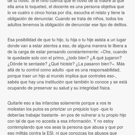
de tu novio. Si el niño cuenta que el novio de la madre al que
ella ama lo toqueteó, el docente es una persona objetiva que
lo ve cuatro o cinco horas por día, escucha el relato y tiene la
obligación de denunciar. Cuando se trata de niños, todos los
adultos tenemos la obligación de denunciar ese tipo de delitos.
Esa posibilidad de que tu hijo, tu hija o tu hije asista a un lugar
donde van a estar atentos a eso, de alguna manera te libera a
de la carga de estar pensando constantemente: «Che, cuando
te quedaste solo con el primo, ¿todo bien? ¿A qué jugaron?
¿Dónde te sentaste? ¿Qué hiciste? ¿La pasaron bien?». Más
allá de tu control como adulto -que es una responsabilidad,
porque traer un hijo al mundo implica que controles eso-,
sabés que hay una institución que también lo conoce y se está
ocupando de preservar su salud y su integridad física.
Quitarle eso a las infancias solamente porque a vos te
molestan los putos es priorizar un prejuicio tuyo -que lo
deberías trabajar bastante- en pos de vulnerar a tu propio hijo
con tal de que no acceda a esa información. Y no estoy
contemplando que vos seas la persona que abusa y que por
eso militás contra la ESI, ni que conozcas los abusos que