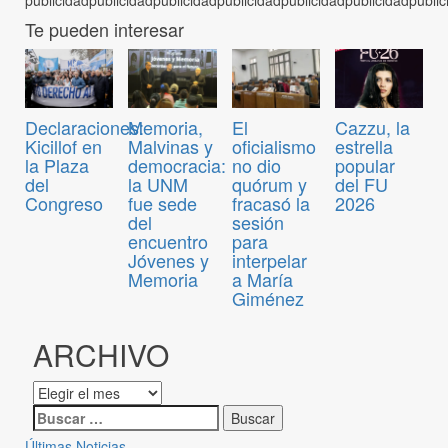
Te pueden interesar
Declaraciones:
Memoria,
El
Cazzu, la
Kicillof en
Malvinas y
oficialismo
estrella
la Plaza
democracia:
no dio
popular
del
la UNM
quórum y
del FU
Congreso
fue sede
fracasó la
2026
del
sesión
encuentro
para
Jóvenes y
interpelar
Memoria
a María
Giménez
ARCHIVO
Últimas Noticias