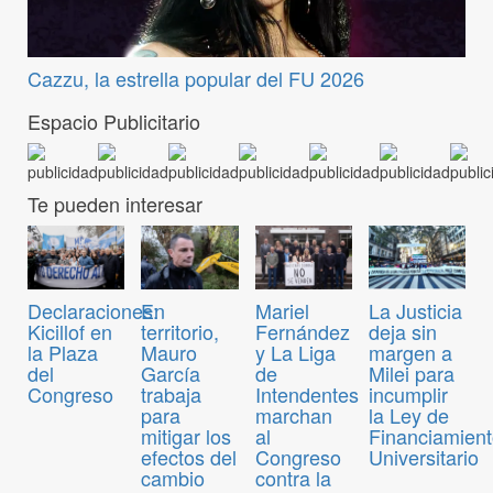
Cazzu, la estrella popular del FU 2026
Espacio Publicitario
Te pueden interesar
Declaraciones:
En
Mariel
La Justicia
Kicillof en
territorio,
Fernández
deja sin
la Plaza
Mauro
y La Liga
margen a
del
García
de
Milei para
Congreso
trabaja
Intendentes
incumplir
para
marchan
la Ley de
mitigar los
al
Financiamien
efectos del
Congreso
Universitario
cambio
contra la