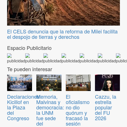
El CELS denuncia que la reforma de Milei facilita
el despojo de tierras y derechos
Espacio Publicitario
Te pueden interesar
Declaraciones:
Memoria,
El
Cazzu, la
Kicillof en
Malvinas y
oficialismo
estrella
la Plaza
democracia:
no dio
popular
del
la UNM
quórum y
del FU
Congreso
fue sede
fracasó la
2026
del
sesión