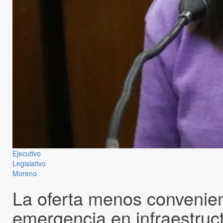
Ejecutivo
Legislativo
Moreno
La oferta menos convenien
emergencia en infraestruc