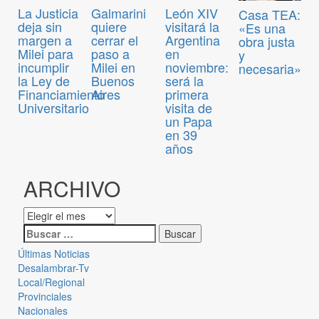
La Justicia
Galmarini
León XIV
Casa TEA:
deja sin
quiere
visitará la
«Es una
margen a
cerrar el
Argentina
obra justa
Milei para
paso a
en
y
incumplir
Milei en
noviembre:
necesaria»
la Ley de
Buenos
será la
Financiamiento
Aires
primera
Universitario
visita de
un Papa
en 39
años
ARCHIVO
Últimas Noticias
Desalambrar-Tv
Local/Regional
Provinciales
Nacionales