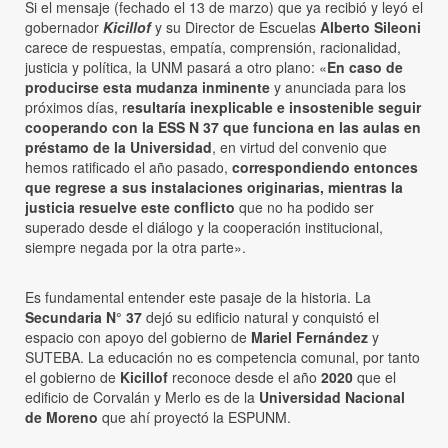
Si el mensaje (fechado el 13 de marzo) que ya recibió y leyó el
gobernador
Kicillof
y su Director de Escuelas
Alberto Sileoni
carece de respuestas, empatía, comprensión, racionalidad,
justicia y política, la UNM pasará a otro plano: «
En caso de
producirse esta mudanza inminente
y anunciada para los
próximos días, r
esultaría inexplicable e insostenible seguir
cooperando con la ESS N 37 que funciona en las aulas en
préstamo de la Universidad
, en virtud del convenio que
hemos ratificado el año pasado,
correspondiendo entonces
que regrese a sus instalaciones originarias, mientras la
justicia resuelve este conflicto
que no ha podido ser
superado desde el diálogo y la cooperación institucional,
siempre negada por la otra parte».
Es fundamental entender este pasaje de la historia. La
Secundaria N° 37
dejó su edificio natural y conquistó el
espacio con apoyo del gobierno de
Mariel Fernández
y
SUTEBA. La educación no es competencia comunal, por tanto
el gobierno de
Kicillof
reconoce desde el año
2020
que el
edificio de Corvalán y Merlo es de la
Universidad Nacional
de Moreno
que ahí proyectó la ESPUNM.