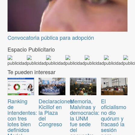
Convocatoria pública para adopción
Espacio Publicitario
Te pueden interesar
Ranking
Declaraciones:
Memoria,
El
de
Kicillof en
Malvinas y
oficialismo
intendentes:
la Plaza
democracia:
no dio
con tres
del
la UNM
quórum y
lotes bien
Congreso
fue sede
fracasó la
definidos
del
sesión