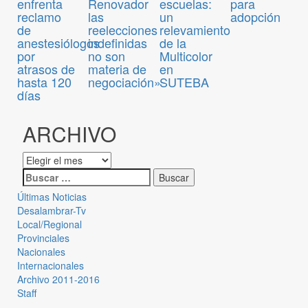
para
enfrenta
Renovador
escuelas:
adopción
reclamo
las
un
de
reelecciones
relevamiento
anestesiólogos
indefinidas
de la
por
no son
Multicolor
atrasos de
materia de
en
hasta 120
negociación»
SUTEBA
días
ARCHIVO
Últimas Noticias
Desalambrar-Tv
Local/Regional
Provinciales
Nacionales
Internacionales
Archivo 2011-2016
Staff