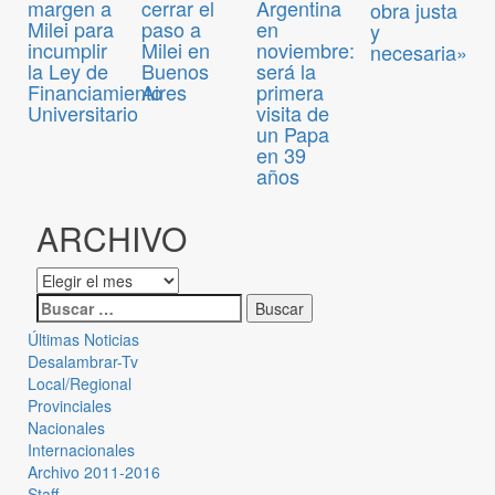
margen a
cerrar el
Argentina
obra justa
Milei para
paso a
en
y
incumplir
Milei en
noviembre:
necesaria»
la Ley de
Buenos
será la
Financiamiento
Aires
primera
Universitario
visita de
un Papa
en 39
años
ARCHIVO
Últimas Noticias
Desalambrar-Tv
Local/Regional
Provinciales
Nacionales
Internacionales
Archivo 2011-2016
Staff