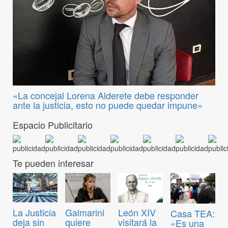
«La concejal Lorena Alderete debe responder
ante la justicia, esto no puede quedar impune»
Espacio Publicitario
Te pueden interesar
La Justicia
Galmarini
León XIV
Casa TEA:
deja sin
quiere
visitará la
«Es una