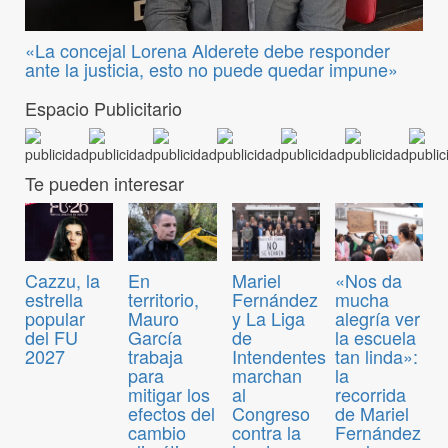
«La concejal Lorena Alderete debe responder
ante la justicia, esto no puede quedar impune»
Espacio Publicitario
Te pueden interesar
Cazzu, la
En
Mariel
«Nos da
estrella
territorio,
Fernández
mucha
popular
Mauro
y La Liga
alegría ver
del FU
García
de
la escuela
2027
trabaja
Intendentes
tan linda»:
para
marchan
la
mitigar los
al
recorrida
efectos del
Congreso
de Mariel
cambio
contra la
Fernández