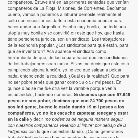
compañeros. Estuve ahí en las primeras sentadas que venían
compañeros de La Rioja, Misiones, de Corrientes. Decíamos
bueno, vamos a ponernos a laburar démosle realmente el
salto que necesitamos darle a esta economía popular para
hacer andar una Argentina. Estaba muy bonito, fue todo una
utopía muy bonita y se convirtió en esto que hoy, que hasta
tiene personería jurídica, son un sindicato. Los trabajadores
de la economía popular. ¿Los sindicatos para qué están, para
qué se inventaron? Acá aparece el sindicato como
herramienta de qué, de lucha para hacer que las condiciones
de los trabajadores sean mejor. Si vos me decís que esto está
cumpliendo alguna función, yo no veo que salgan a pelear
nada, entendiendo la realidad. ¿Cuál es la realidad? Que para
no ser pobre tenés que ganar como 56 o 57 mil pesos. En
quince días se me fue otra vez la variable porque venía
estudiándolo, haciendo números.
Si decimos que con 57.648
pesos no sos pobre, decimos que con 24.700 pesos no
sos indigente, bueno le están dando 19 mil pesos a los
compañeros, yo no los escucho zapatear, renegar y estar
en la calle
y decir
“no podemos de ninguna manera seguir
con nuestros compañeros viviendo al límite” por debajo de la
indigencia
con lo que nos están dando. ¿Cómo generamos
trabajo? Entiendo que hay un montón de cosas que en la