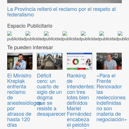
La Provincia reiteró el reclamo por el respeto al
federalismo
Espacio Publicitario
Te pueden interesar
El Ministro
Déficit
Ranking
«Para el
Kreplak
cero: un
de
Frente
enfrenta
cuarto de
intendentes:
Renovador
reclamo
siglo de un
con tres
las
de
dogma
lotes bien
reelecciones
anestesiólogos
que se
definidos
indefinidas
por
resiste a
Mariel
no son
atrasos de
desaparecer
Fernández
materia de
hasta 120
encabeza
negociación»
días
el pelotón