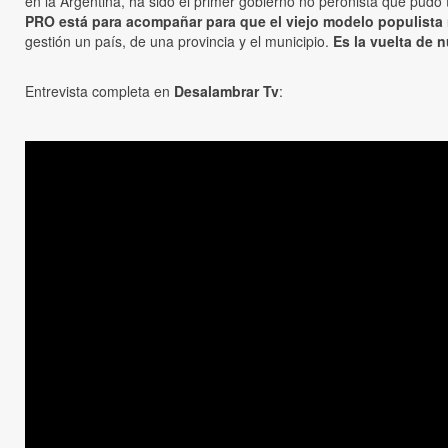
en la Argentina, ha sido el primer gobierno no peronista que pudo
PRO está para acompañar para que el viejo modelo populista
gestión un país, de una provincia y el municipio.
Es la vuelta de n
Entrevista completa en
Desalambrar Tv
: