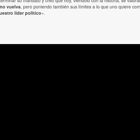
 terminar su mandato y creo que hoy, viéndolo con la historia, se val
 no vuelva
, pero poniendo también sus límites a lo que uno quiere com
uestro líder político
«.