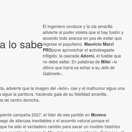
El Ingeniero conduce y la ola amarilla
advierte al poder violeta que si hay fusión y
acuerdo todo avanza en pos de evitar que
a lo sabe
regrese el populismo.
Mauricio Macri
PRO
pone aprovechar el autodesgaste
infligido, la cascada
Adorni,
el fusible que
no debe saltar. En palabras de
Milei
«lo
último que haría es echar a su
Jefe de
Gabinete
«.
eta, advierte que la imagen del «león» cae y el malhumor sigue una
a
sigue la partitura, haciendo gala de su fidelidad amarilla,
ta de centro derecha.
ipiente campaña 2027, el líder de ese partido en
Moreno
uego de alianzas inevitables o el acuerdo natural porque el
 que ha sido el verdadero cambio para sacar un modelo histórico