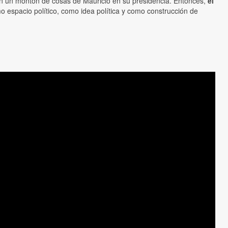
oran un montón de cosas de Mauricio en su presidencia. Entonces,
el
o espacio político, como idea política y como construcción de