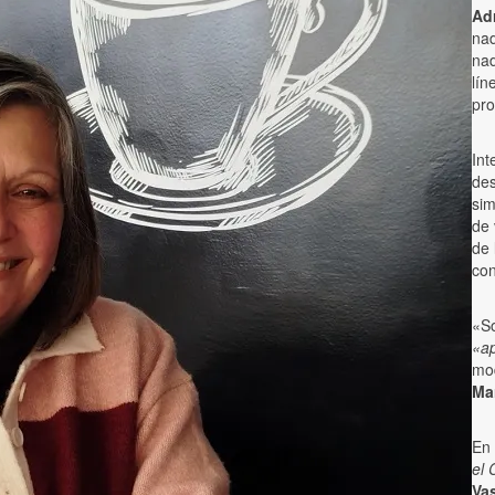
Ad
nad
nad
lín
pro
Int
des
sim
de 
de
con
«So
«ap
mo
Ma
En 
el 
Va