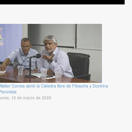
Walter Correa abrió la Cátedra libre de Filosofía y Doctrina
Peronista
lunes, 16 de marzo de 2026