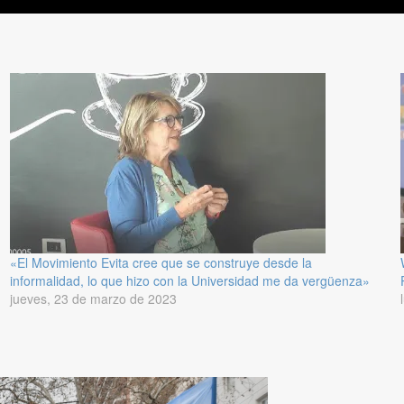
«El Movimiento Evita cree que se construye desde la
informalidad, lo que hizo con la Universidad me da vergüenza»
jueves, 23 de marzo de 2023