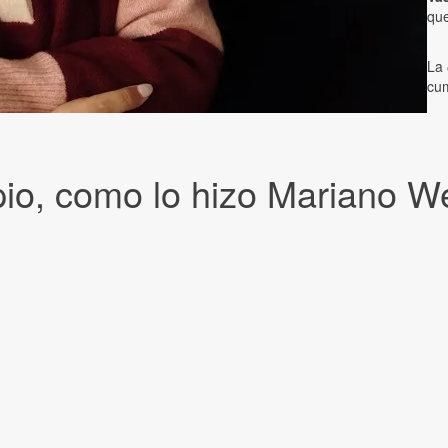
que
La
cum
pio, como lo hizo Mariano W