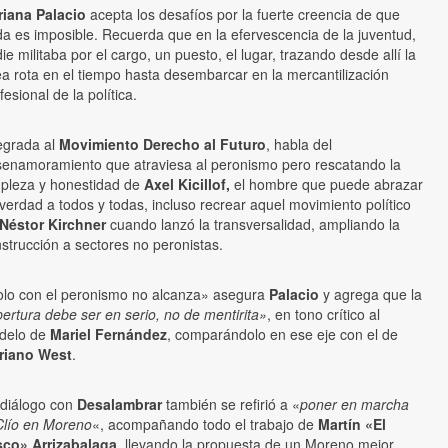
riana Palacio
acepta los desafíos por la fuerte creencia de que
a es imposible. Recuerda que en la efervescencia de la juventud,
ie militaba por el cargo, un puesto, el lugar, trazando desde allí la
ea rota en el tiempo hasta desembarcar en la mercantilización
fesional de la política.
egrada al
Movimiento Derecho al Futuro
, habla del
enamoramiento que atraviesa al peronismo pero rescatando la
pleza y honestidad de
Axel Kicillof,
el hombre que
puede abrazar
verdad a todos y todas, incluso recrear aquel movimiento político
Néstor Kirchner
cuando lanzó la transversalidad, ampliando la
strucción a sectores no peronistas.
lo con el peronismo no alcanza» asegura
Palacio
y agrega que la
ertura debe ser en serio, no de mentirita»
, en tono crítico al
delo de
Mariel Fernández
, comparándolo en ese eje con el de
riano West
.
diálogo con
Desalambrar
también se refirió a «
poner en marcha
Clío en Moreno
«, acompañando todo el trabajo de
Martín «El
sco» Arrizabalaga
, llevando la propuesta de un Moreno mejor,