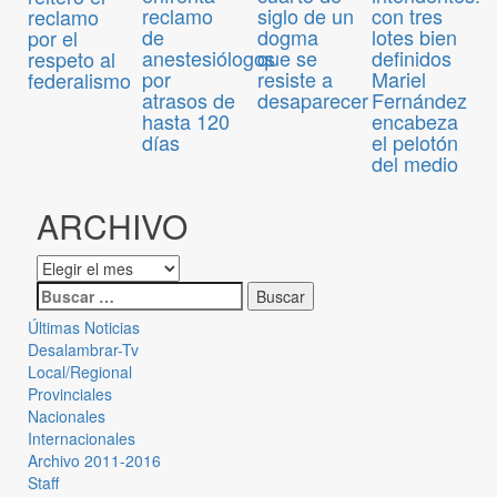
reclamo
siglo de un
con tres
reclamo
de
dogma
lotes bien
por el
anestesiólogos
que se
definidos
respeto al
por
resiste a
Mariel
federalismo
atrasos de
desaparecer
Fernández
hasta 120
encabeza
días
el pelotón
del medio
ARCHIVO
Últimas Noticias
Desalambrar-Tv
Local/Regional
Provinciales
Nacionales
Internacionales
Archivo 2011-2016
Staff