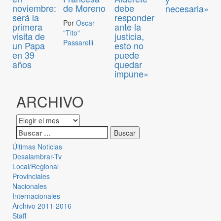
noviembre:
de Moreno
debe
necesaria»
será la
responder
Por
Oscar
primera
ante la
"Tito"
visita de
justicia,
Passarelli
un Papa
esto no
en 39
puede
años
quedar
impune»
ARCHIVO
Últimas Noticias
Desalambrar-Tv
Local/Regional
Provinciales
Nacionales
Internacionales
Archivo 2011-2016
Staff