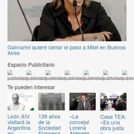
Galmarini quiere cerrar el paso a Milei en Buenos
Aires
Espacio Publicitario
Te pueden interesar
León XIV
138 años
«La
Casa TEA:
visitará la
de la
concejal
«Es una
Argentina
Sociedad
Lorena
obra justa
en
Francesa
Alderete
y