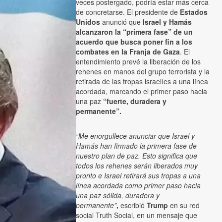
veces postergado, podría estar más cerca
de concretarse. El presidente de
Estados
Unidos
anunció que
Israel y Hamás
alcanzaron la “primera fase” de un
acuerdo que busca poner fin a los
combates en la Franja de Gaza
. El
entendimiento prevé la liberación de los
rehenes en manos del grupo terrorista y la
retirada de las tropas israelíes a una línea
acordada, marcando el primer paso hacia
una paz
“fuerte, duradera y
permanente”.
“Me enorgullece anunciar que Israel y
Hamás han firmado la primera fase de
nuestro plan de paz. Esto significa que
todos los rehenes serán liberados muy
pronto e Israel retirará sus tropas a una
línea acordada como primer paso hacia
una paz sólida, duradera y
permanente”
,
escribió
Trump
en su red
social Truth Social, en un mensaje que