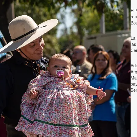
El 
rea
Bou
La 
las
Cen
Ade
Arg
Maz
pay
Ben