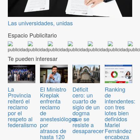
Las universidades, unidas
Espacio Publicitario
Te pueden interesar
El Ministro
Déficit
Ranking
La
Kreplak
cero: un
de
Provincia
enfrenta
cuarto de
intendentes:
reiteró el
reclamo
siglo de un
con tres
reclamo
de
dogma
lotes bien
por el
anestesiólogos
que se
definidos
respeto al
por
resiste a
Mariel
federalismo
atrasos de
desaparecer
Fernández
hasta 120
encabeza