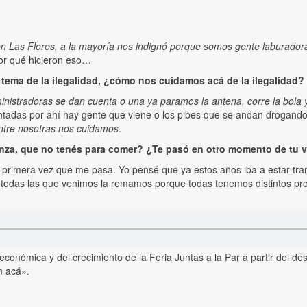
n en Las Flores, a la mayoría nos indignó porque somos gente labura
por qué hicieron eso…
 tema de la ilegalidad, ¿cómo nos cuidamos acá de la ilegalidad
ministradoras se dan cuenta o una ya paramos la antena, corre la bola
tadas por ahí hay gente que viene o los pibes que se andan drogando 
ntre nosotras nos cuidamos
.
canza, que no tenés para comer? ¿Te pasó en otro momento de tu 
primera vez que me pasa. Yo pensé que ya estos años iba a estar tranqu
 todas las que venimos la remamos porque todas tenemos distintos pro
n económica y del crecimiento de la Feria Juntas a la Par a partir de
n acá».