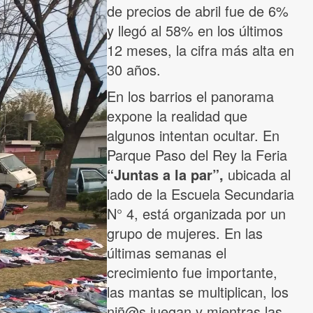
de precios de abril fue de 6%
y llegó al 58% en los últimos
12 meses, la cifra más alta en
30 años.
En los barrios el panorama
expone la realidad que
algunos intentan ocultar. En
Parque Paso del Rey la Feria
“Juntas a la par”,
ubicada al
lado de la Escuela Secundaria
N° 4, está organizada por un
grupo de mujeres. En las
últimas semanas el
crecimiento fue importante,
las mantas se multiplican, los
niñ@s juegan y mientras las