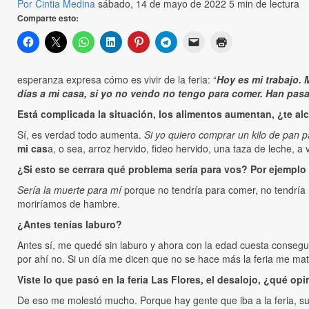
Por Cintia Medina
sábado, 14 de mayo de 2022
5 min de lectura
Comparte esto:
esperanza expresa cómo es vivir de la feria: “
Hoy es mi trabajo. 
días a mi casa, si yo no vendo no tengo para comer. Han pa
Está complicada la situación, los alimentos aumentan, ¿te al
Sí, es verdad todo aumenta.
Si yo quiero comprar un kilo de pan p
mi cas
a, o sea, arroz hervido, fideo hervido, una taza de leche, a 
¿Si esto se cerrara qué problema sería para vos? Por ejemplo
Sería la muerte para mí
porque no tendría para comer, no tendría n
moriríamos de hambre.
¿Antes tenías laburo?
Antes sí, me quedé sin laburo y ahora con la edad cuesta consegui
por ahí no. Si un día me dicen que no se hace más la feria me mat
Viste lo que pasó en la feria Las Flores, el desalojo, ¿qué op
De eso me molestó mucho. Porque hay gente que iba a la feria, su