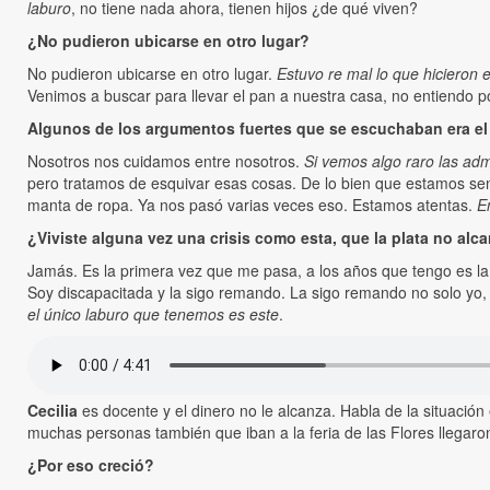
laburo
, no tiene nada ahora, tienen hijos ¿de qué viven?
¿No pudieron ubicarse en otro lugar?
No pudieron ubicarse en otro lugar.
Estuvo re mal lo que hiciero
Venimos a buscar para llevar el pan a nuestra casa, no entiendo 
Algunos de los argumentos fuertes que se escuchaban era el
Nosotros nos cuidamos entre nosotros.
Si vemos algo raro las ad
pero tratamos de esquivar esas cosas. De lo bien que estamos sen
manta de ropa. Ya nos pasó varias veces eso. Estamos atentas.
E
¿Viviste alguna vez una crisis como esta, que la plata no al
Jamás. Es la primera vez que me pasa, a los años que tengo es la 
Soy discapacitada y la sigo remando. La sigo remando no solo yo,
el único laburo que tenemos es este
.
Cecilia
es docente y el dinero no le alcanza. Habla de la situació
muchas personas también que iban a la feria de las Flores llegaro
¿Por eso creció?