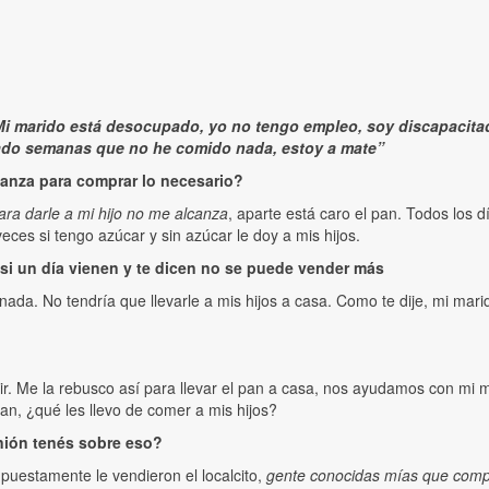
Mi marido está desocupado, yo no tengo empleo, soy discapacitada.
sado semanas que no he comido nada, estoy a mate”
canza para comprar lo necesario?
ara darle a mi hijo no me alcanza
, aparte está caro el pan. Todos los
veces si tengo azúcar y sin azúcar le doy a mis hijos.
 si un día vienen y te dicen no se puede vender más
ada. No tendría que llevarle a mis hijos a casa. Como te dije, mi mar
r. Me la rebusco así para llevar el pan a casa, nos ayudamos con mi m
an, ¿qué les llevo de comer a mis hijos?
inión tenés sobre eso?
puestamente le vendieron el localcito,
gente conocidas mías que compra