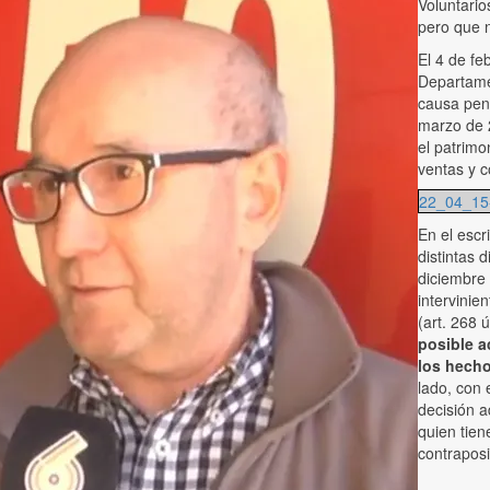
Voluntario
pero que n
El 4 de fe
Departame
causa pen
marzo de 
el patrimo
ventas y c
22_04_15-
En el escr
distintas 
diciembre 
intervinie
(art. 268 
posible a
los hecho
lado, con 
decisión a
quien tien
contraposi