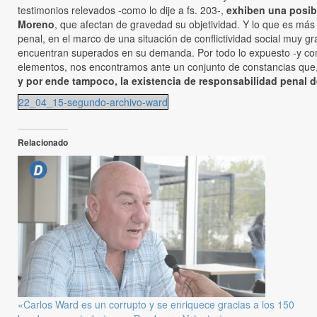
testimonios relevados -como lo dije a fs. 203-,
exhiben una posib
Moreno
, que afectan de gravedad su objetividad. Y lo que es más
penal, en el marco de una situación de conflictividad social muy g
encuentran superados en su demanda. Por todo lo expuesto -y como
elementos, nos encontramos ante un conjunto de constancias que
y por ende tampoco, la existencia de responsabilidad penal d
22_04_15-segundo-archivo-ward
Relacionado
«Carlos Ward es un corrupto y se enriquece gracias a los 150