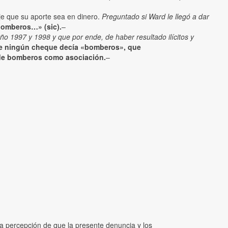
je que su aporte sea en dinero.
Preguntado si Ward le llegó a dar
bomberos…» (sic).
–
 año 1997 y 1998 y que por ende, de haber resultado ilícitos y
que ningún cheque decía «bomberos», que
ni de bomberos como asociación.
–
a percepción de que la presente denuncia y los