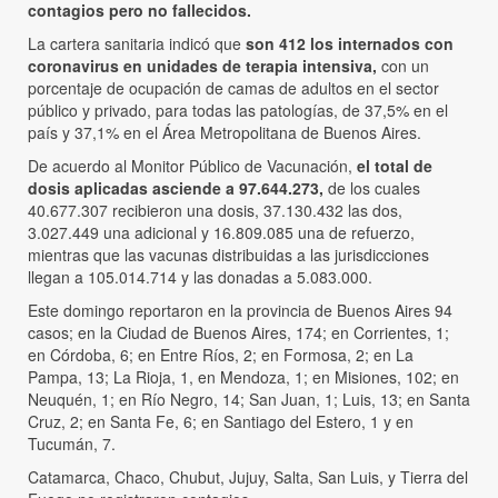
contagios pero no fallecidos.
La cartera sanitaria indicó que
son 412 los internados con
coronavirus en unidades de terapia intensiva,
con un
porcentaje de ocupación de camas de adultos en el sector
público y privado, para todas las patologías, de 37,5% en el
país y 37,1% en el Área Metropolitana de Buenos Aires.
De acuerdo al Monitor Público de Vacunación,
el total de
dosis aplicadas asciende a 97.644.273,
de los cuales
40.677.307 recibieron una dosis, 37.130.432 las dos,
3.027.449 una adicional y 16.809.085 una de refuerzo,
mientras que las vacunas distribuidas a las jurisdicciones
llegan a 105.014.714 y las donadas a 5.083.000.
Este domingo reportaron en la provincia de Buenos Aires 94
casos; en la Ciudad de Buenos Aires, 174; en Corrientes, 1;
en Córdoba, 6; en Entre Ríos, 2; en Formosa, 2; en La
Pampa, 13; La Rioja, 1, en Mendoza, 1; en Misiones, 102; en
Neuquén, 1; en Río Negro, 14; San Juan, 1; Luis, 13; en Santa
Cruz, 2; en Santa Fe, 6; en Santiago del Estero, 1 y en
Tucumán, 7.
Catamarca, Chaco, Chubut, Jujuy, Salta, San Luis, y Tierra del