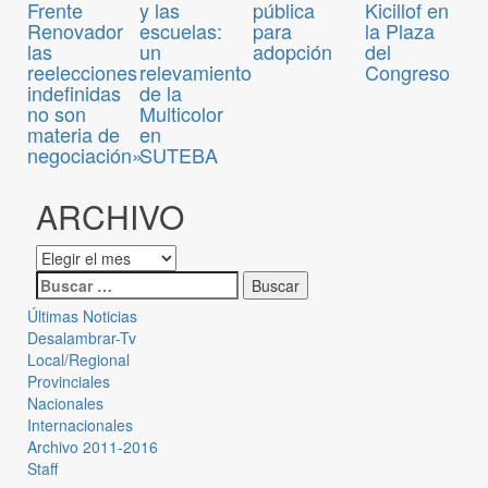
pública
Frente
y las
Kicillof en
para
Renovador
escuelas:
la Plaza
adopción
las
un
del
reelecciones
relevamiento
Congreso
indefinidas
de la
no son
Multicolor
materia de
en
negociación»
SUTEBA
ARCHIVO
Últimas Noticias
Desalambrar-Tv
Local/Regional
Provinciales
Nacionales
Internacionales
Archivo 2011-2016
Staff