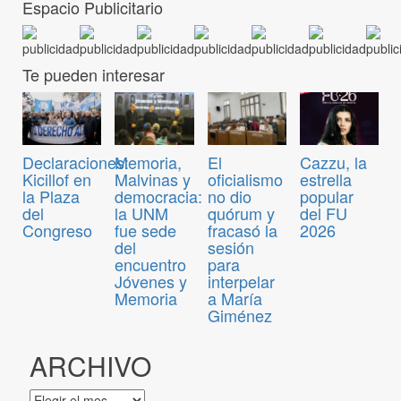
Espacio Publicitario
Te pueden interesar
Declaraciones:
Memoria,
El
Cazzu, la
Kicillof en
Malvinas y
oficialismo
estrella
la Plaza
democracia:
no dio
popular
del
la UNM
quórum y
del FU
Congreso
fue sede
fracasó la
2026
del
sesión
encuentro
para
Jóvenes y
interpelar
Memoria
a María
Giménez
ARCHIVO