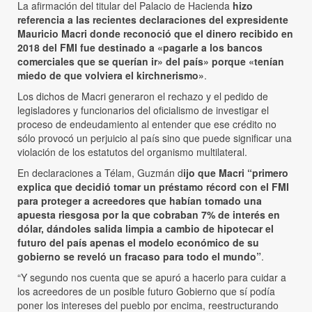
La afirmación del titular del Palacio de Hacienda
hizo
referencia a las recientes declaraciones del expresidente
Mauricio Macri donde reconoció que el dinero recibido en
2018 del FMI fue destinado a «pagarle a los bancos
comerciales que se querían ir» del país» porque «tenían
miedo de que volviera el kirchnerismo»
.
Los dichos de Macri generaron el rechazo y el pedido de
legisladores y funcionarios del oficialismo de investigar el
proceso de endeudamiento al entender que ese crédito no
sólo provocó un perjuicio al país sino que puede significar una
violación de los estatutos del organismo multilateral.
En declaraciones a Télam, Guzmán d
ijo que Macri “primero
explica que decidió tomar un préstamo récord con el FMI
para proteger a acreedores que habían tomado una
apuesta riesgosa por la que cobraban 7% de interés en
dólar, dándoles salida limpia a cambio de hipotecar el
futuro del país apenas el modelo económico de su
gobierno se reveló un fracaso para todo el mundo”
.
“Y segundo nos cuenta que se apuró a hacerlo para cuidar a
los acreedores de un posible futuro Gobierno que sí podía
poner los intereses del pueblo por encima, reestructurando