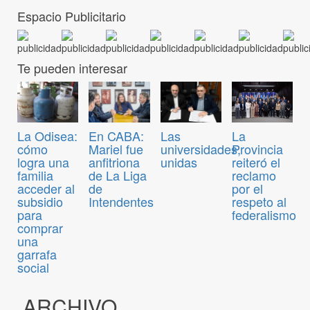
Espacio Publicitario
Te pueden interesar
La Odisea:
En CABA:
Las
La
cómo
Mariel fue
universidades,
Provincia
logra una
anfitriona
unidas
reiteró el
familia
de La Liga
reclamo
acceder al
de
por el
subsidio
Intendentes
respeto al
para
federalismo
comprar
una
garrafa
social
ARCHIVO