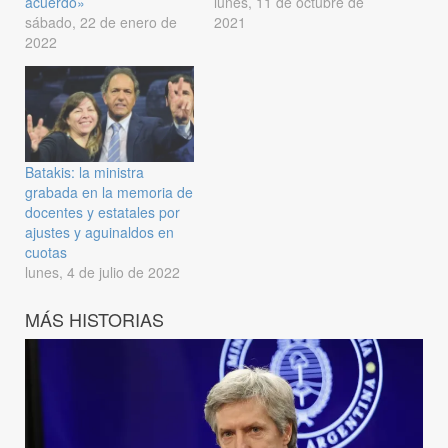
acuerdo»
lunes, 11 de octubre de
sábado, 22 de enero de
2021
2022
Batakis: la ministra
grabada en la memoria de
docentes y estatales por
ajustes y aguinaldos en
cuotas
lunes, 4 de julio de 2022
MÁS HISTORIAS