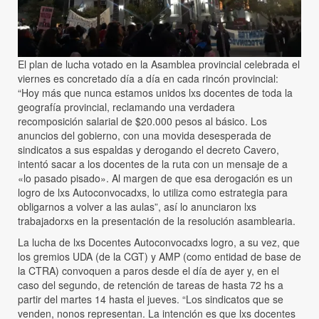
El plan de lucha votado en la Asamblea provincial celebrada el
viernes es concretado día a día en cada rincón provincial:
“Hoy más que nunca estamos unidos lxs docentes de toda la
geografía provincial, reclamando una verdadera
recomposición salarial de $20.000 pesos al básico. Los
anuncios del gobierno, con una movida desesperada de
sindicatos a sus espaldas y derogando el decreto Cavero,
intentó sacar a los docentes de la ruta con un mensaje de a
«lo pasado pisado». Al margen de que esa derogación es un
logro de lxs Autoconvocadxs, lo utiliza como estrategia para
obligarnos a volver a las aulas”, así lo anunciaron lxs
trabajadorxs en la presentación de la resolución asamblearia.
La lucha de lxs Docentes Autoconvocadxs logro, a su vez, que
los gremios UDA (de la CGT) y AMP (como entidad de base de
la CTRA) convoquen a paros desde el día de ayer y, en el
caso del segundo, de retención de tareas de hasta 72 hs a
partir del martes 14 hasta el jueves. “Los sindicatos que se
venden, nonos representan. La intención es que lxs docentes