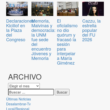
Declaraciones:
Memoria,
El
Cazzu, la
Kicillof en
Malvinas y
oficialismo
estrella
la Plaza
democracia:
no dio
popular
del
la UNM
quórum y
del FU
Congreso
fue sede
fracasó la
2026
del
sesión
encuentro
para
Jóvenes y
interpelar
Memoria
a María
Giménez
ARCHIVO
Últimas Noticias
Desalambrar-Tv
Local/Regional