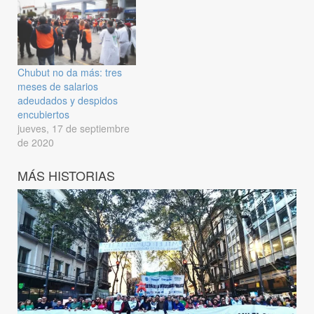
Chubut no da más: tres
meses de salarios
adeudados y despidos
encubiertos
jueves, 17 de septiembre
de 2020
MÁS HISTORIAS