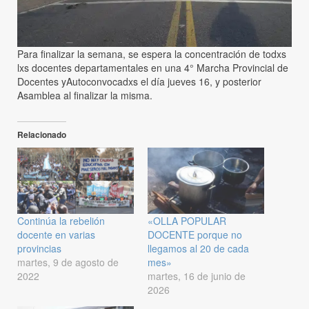
Para finalizar la semana, se espera la concentración de todxs
lxs docentes departamentales en una 4° Marcha Provincial de
Docentes yAutoconvocadxs el día jueves 16, y posterior
Asamblea al finalizar la misma.
Relacionado
Continúa la rebelión
«OLLA POPULAR
docente en varias
DOCENTE porque no
provincias
llegamos al 20 de cada
martes, 9 de agosto de
mes»
2022
martes, 16 de junio de
2026