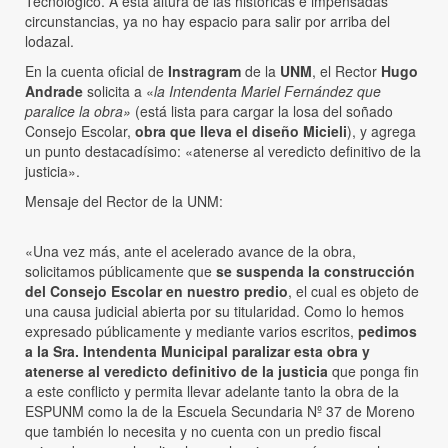
Tecnológico. A esta altura de las históricas e impensadas
circunstancias, ya no hay espacio para salir por arriba del
lodazal.
En la cuenta oficial de
Instragram
de la
UNM
, el Rector
Hugo
Andrade
solicita a «
la Intendenta Mariel Fernández que
paralice la obra»
(está lista para cargar la losa del soñado
Consejo Escolar,
obra que lleva el diseño Micieli
), y agrega
un punto destacadísimo: «atenerse al veredicto definitivo de la
justicia».
Mensaje del Rector de la UNM:
«Una vez más, ante el acelerado avance de la obra,
solicitamos públicamente que
se suspenda la construcción
del Consejo Escolar en nuestro predio
, el cual es objeto de
una causa judicial abierta por su titularidad. Como lo hemos
expresado públicamente y mediante varios escritos,
pedimos
a la Sra. Intendenta Municipal paralizar esta obra y
atenerse al veredicto definitivo de la justicia
que ponga fin
a este conflicto y permita llevar adelante tanto la obra de la
ESPUNM como la de la Escuela Secundaria Nº 37 de Moreno
que también lo necesita y no cuenta con un predio fiscal