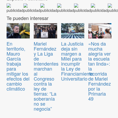
Te pueden interesar
En
Mariel
La Justicia
«Nos da
territorio,
Fernández
deja sin
mucha
Mauro
y La Liga
margen a
alegría ver
García
de
Milei para
la escuela
trabaja
Intendentes
incumplir
tan linda»:
para
marchan
la Ley de
la
mitigar los
al
Financiamiento
recorrida
efectos del
Congreso
Universitario
de Mariel
cambio
contra la
Fernández
climático
ley de
por la
tierras: “La
Primaria
soberanía
49
no se
negocia”