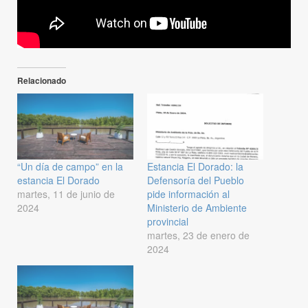
Relacionado
“Un día de campo” en la
Estancia El Dorado: la
estancia El Dorado
Defensoría del Pueblo
martes, 11 de junio de
pide información al
2024
Ministerio de Ambiente
provincial
martes, 23 de enero de
2024