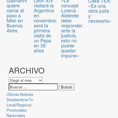
Galmarini
León XIV
«La
Casa TEA:
quiere
visitará la
concejal
«Es una
cerrar el
Argentina
Lorena
obra justa
paso a
en
Alderete
y
Milei en
noviembre:
debe
necesaria»
Buenos
será la
responder
Aires
primera
ante la
visita de
justicia,
un Papa
esto no
en 39
puede
años
quedar
impune»
ARCHIVO
Últimas Noticias
Desalambrar-Tv
Local/Regional
Provinciales
Nacionales