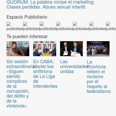
QUORUM: La palabra rompe el marketing.
Clases perdidas. Abuso sexual infantil.
Espacio Publicitario
Te pueden interesar
Sin sesión
En CABA:
Las
La
extraordinaria:
Mariel fue
universidades,
Provincia
«Siguen
anfitriona
unidas
reiteró el
siendo
de La Liga
reclamo
cómplices
de
por el
de la
Intendentes
respeto al
corrupción,
federalismo
del delito y
de la
violencia»