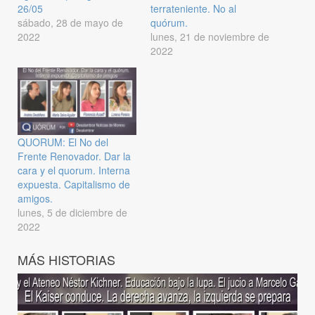
26/05
terrateniente. No al
sábado, 28 de mayo de
quórum.
2022
lunes, 21 de noviembre de
2022
QUORUM: El No del
Frente Renovador. Dar la
cara y el quorum. Interna
expuesta. Capitalismo de
amigos.
lunes, 5 de diciembre de
2022
MÁS HISTORIAS