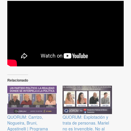
Relacionado
QUORUM: Carrizo,
QUORUM: Explotación y
Nogueira, Bruni,
trata de personas. Mariel
Agostinelli | Programa
no es Invencible. No al