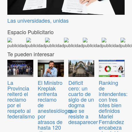
Las universidades, unidas
Espacio Publicitario
Te pueden interesar
El Ministro
Déficit
Ranking
La
Kreplak
cero: un
de
Provincia
enfrenta
cuarto de
intendentes:
reiteró el
reclamo
siglo de un
con tres
reclamo
de
dogma
lotes bien
por el
anestesiólogos
que se
definidos
respeto al
por
resiste a
Mariel
federalismo
atrasos de
desaparecer
Fernández
hasta 120
encabeza