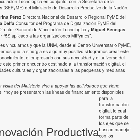
nculación Tecnológica en conjunto con la Secretaría de la
SEPyME) del Ministerio de Desarrollo Productivo de la Nación.
rina Pérez
Directora Nacional de Desarrollo Regional PyME del
a Delfa
Consultor del Programa de Digitalización PyME del
irector General de Vinculación Tecnológica y
Miguel Benegas
er “5S aplicado a las organizaciones MiPymes”.
o es vincularnos y que la UNM, desde el Centro Universitario PyME,
reemos que la sinergia es algo muy positivo si logramos crear este
onocimiento, el empresario con sus necesidad y el universo del
e este primer encuentro destinado a la transformación digital, el
idades culturales y organizacionales a las pequeñas y medianas
la visita del Ministerio vino a apoyar las actividades que viene
 “hoy se presentaron las líneas de financiamiento disponibles
para la
transformación
digital, lo cual
forma parte de
los ejes que se
nnovación Productiva
buscan manejar
con los