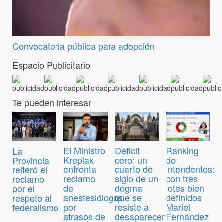
Convocatoria pública para adopción
Espacio Publicitario
Te pueden interesar
El Ministro
Déficit
Ranking
La
Kreplak
cero: un
de
Provincia
enfrenta
cuarto de
intendentes:
reiteró el
reclamo
siglo de un
con tres
reclamo
de
dogma
lotes bien
por el
anestesiólogos
que se
definidos
respeto al
por
resiste a
Mariel
federalismo
atrasos de
desaparecer
Fernández