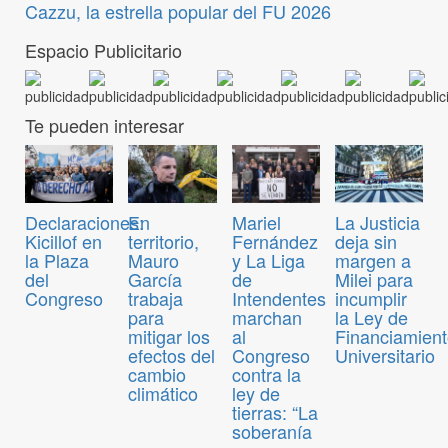
Cazzu, la estrella popular del FU 2026
Espacio Publicitario
Te pueden interesar
Declaraciones:
En
Mariel
La Justicia
Kicillof en
territorio,
Fernández
deja sin
la Plaza
Mauro
y La Liga
margen a
del
García
de
Milei para
Congreso
trabaja
Intendentes
incumplir
para
marchan
la Ley de
mitigar los
al
Financiamien
efectos del
Congreso
Universitario
cambio
contra la
climático
ley de
tierras: “La
soberanía