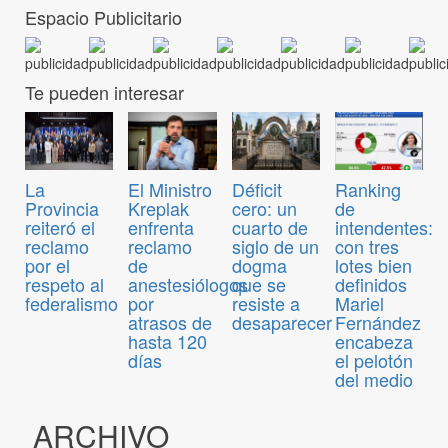
Espacio Publicitario
Te pueden interesar
El Ministro
Déficit
Ranking
La
Kreplak
cero: un
de
Provincia
enfrenta
cuarto de
intendentes:
reiteró el
reclamo
siglo de un
con tres
reclamo
de
dogma
lotes bien
por el
anestesiólogos
que se
definidos
respeto al
por
resiste a
Mariel
federalismo
atrasos de
desaparecer
Fernández
hasta 120
encabeza
días
el pelotón
del medio
ARCHIVO