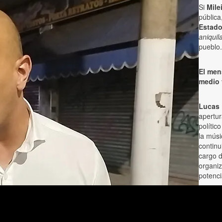
Si
Mile
pública
Estado
aniquil
pueblo.
El mens
medio 
Lucas 
apertur
polític
la músi
continu
cargo d
organiz
potenci