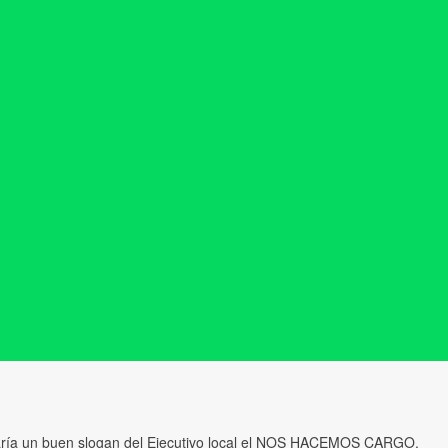
aría un buen slogan del Ejecutivo local el NOS HACEMOS CARGO.