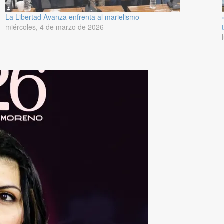
La Libertad Avanza enfrenta al marielismo
miércoles, 4 de marzo de 2026