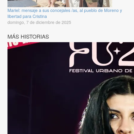
Mariel: mensaje a sus concejales /as, al pueblo de Moreno y
libertad para Cristina
domingo, 7 de diciembre de 2025
MÁS HISTORIAS