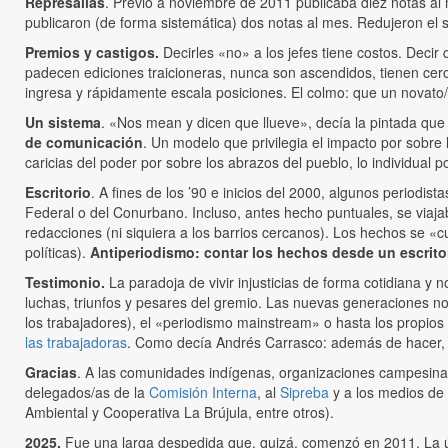
Represalias
. Previo a noviembre de 2011 publicaba diez notas al 
publicaron (de forma sistemática) dos notas al mes. Redujeron el s
Premios y castigos.
Decirles «no» a los jefes tiene costos. Deci
padecen ediciones traicioneras, nunca son ascendidos, tienen cero 
ingresa y rápidamente escala posiciones. El colmo: que un novato
Un sistema
. «Nos mean y dicen que llueve», decía la pintada qu
de comunicación
. Un modelo que privilegia el impacto por sobre l
caricias del poder por sobre los abrazos del pueblo, lo individual po
Escritorio
. A fines de los ’90 e inicios del 2000, algunos periodi
Federal o del Conurbano. Incluso, antes hecho puntuales, se viajab
redacciones (ni siquiera a los barrios cercanos). Los hechos se «c
políticas).
Antiperiodismo: contar los hechos desde un escritorio
Testimonio.
La paradoja de vivir injusticias de forma cotidiana y n
luchas, triunfos y pesares del gremio. Las nuevas generaciones no 
los trabajadores), el «periodismo mainstream» o hasta los propios
las trabajadoras
. Como decía Andrés Carrasco: además de hacer, 
Gracias
. A las comunidades indígenas, organizaciones campesinas
delegados/as de la
Comisión Interna
, al
Sipreba
y a los medios de
Ambiental y Cooperativa La Brújula, entre otros).
2025.
Fue una larga despedida que, quizá, comenzó en 2011. La últ