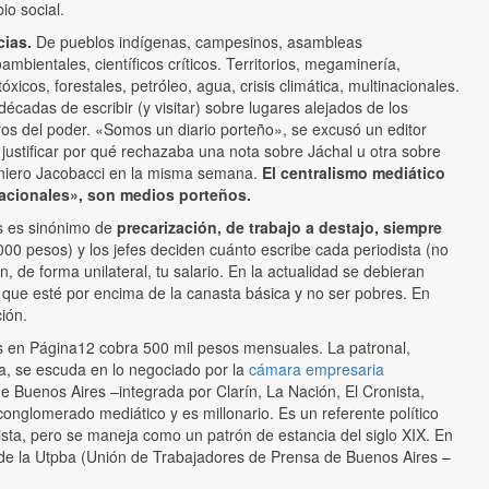
io social.
cias.
De pueblos indígenas, campesinos, asambleas
ambientales, científicos críticos. Territorios, megaminería,
óxicos, forestales, petróleo, agua, crisis climática, multinacionales.
décadas de escribir (y visitar) sobre lugares alejados de los
ros del poder. «Somos un diario porteño», se excusó un editor
 justificar por qué rechazaba una nota sobre Jáchal u otra sobre
niero Jacobacci en la misma semana.
El centralismo mediático
nacionales», son medios porteños.
os es sinónimo de
precarización, de trabajo a destajo, siempre
000 pesos) y los jefes deciden cuánto escribe cada periodista (no
n, de forma unilateral, tu salario. En la actualidad se debieran
o que esté por encima de la canasta básica y no ser pobres. En
ión.
s en Página12 cobra 500 mil pesos mensuales. La patronal,
ía, se escuda en lo negociado por la
cámara empresaria
e Buenos Aires –integrada por Clarín, La Nación, El Cronista,
conglomerado mediático y es millonario. Es un referente político
sista, pero se maneja como un patrón de estancia del siglo XIX. En
 de la Utpba (Unión de Trabajadores de Prensa de Buenos Aires –