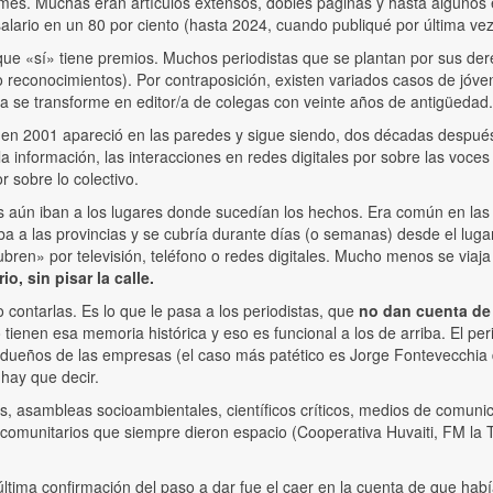
mes. Muchas eran artículos extensos, dobles páginas y hasta algunos er
alario en un 80 por ciento (hasta 2024, cuando publiqué por última vez
r que «sí» tiene premios. Muchos periodistas que se plantan por sus de
reconocimientos). Por contraposición, existen variados casos de jóvene
/a se transforme en editor/a de colegas con veinte años de antigüedad
e en 2001 apareció en las paredes y sigue siendo, dos décadas despué
a información, las interacciones en redes digitales por sobre las voces 
r sobre lo colectivo.
stas aún iban a los lugares donde sucedían los hechos. Era común en las 
a a las provincias y se cubría durante días (o semanas) desde el lugar
ubren» por televisión, teléfono o redes digitales. Mucho menos se viaja
, sin pisar la calle.
o contarlas. Es lo que le pasa a los periodistas, que
no dan cuenta de l
tienen esa memoria histórica y eso es funcional a los de arriba. El per
 dueños de las empresas (el caso más patético es Jorge Fontevecchia d
hay que decir.
, asambleas socioambientales, científicos críticos, medios de comunic
 comunitarios que siempre dieron espacio (Cooperativa Huvaiti, FM l
ima confirmación del paso a dar fue el caer en la cuenta de que habí