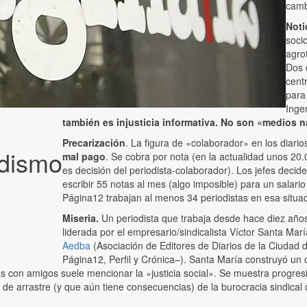
camb
Noti
socio
agrot
Dos 
cent
para
Inge
también es injusticia informativa. No son «medios 
Precarización
. La figura de «colaborador» en los diari
odismo
mal pago
. Se cobra por nota (en la actualidad unos 20.
es decisión del periodista-colaborador). Los jefes decide
escribir 55 notas al mes (algo imposible) para un salari
Página12 trabajan al menos 34 periodistas en esa situac
Miseria.
Un periodista que trabaja desde hace diez año
liderada por el empresario/sindicalista Víctor Santa Mar
Aedba
(Asociación de Editores de Diarios de la Ciudad d
Página12, Perfil y Crónica–). Santa María construyó un 
stas con amigos suele mencionar la «justicia social». Se muestra progre
e arrastre (y que aún tiene consecuencias) de la burocracia sindical