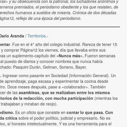
uras» y su obsecuencia con la patronal, los luchadores anónimos y
carneros premiados, el periodismo obediente y los que resisten, de
derechos humanos a sueldos de miseria. Crónica de dos décadas
ágina12, reflejo de una época del periodismo.
Darío Aranda
/
Territorios
.-
ertar
. Fue en el 4° año del colegio industrial. Rareza de tener 15
 y comprar Página12 los viernes, día que llevaba entre sus
nas un suplemento-capítulo del
«Nunca más».
Fueron semanas
r al puesto de diarios y conocer nombres que nunca había
chado: Pasquini Durán, Gelman, Soriano, Bayer.
.
Ingresar como pasante en Sociedad (Información General). Un
de aprendizaje, paga escasa y experimentar la cocina desde
tro. Doce meses después, pase a «colaborador». También
cer de las
asambleas,
que se realizaban entre los mismos
itorios de
la redacción, con mucha participación
(mientras los
s trabajaban y miraban de reojo).
odismo.
Es un oficio que consiste en
contar lo que pasa. Con
da crítica
sobre el poder político, judicial y empresario. No es
tivo, sí honesto intelectualmente. Y es una herramienta para el