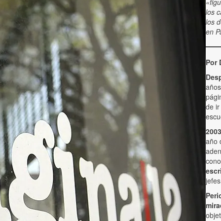
«fig
los 
los 
en P
Por 
Desp
años
pági
de i
escu
2003
año 
aden
cono
escr
jefe
Peri
mira
obje