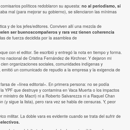
s comisarios políticos redoblaron su apuesta:
no al periodismo, sí
staba mal (para mejorar su gobierno), se silenciaron las mínimas
ica y de los jefes/editores. Conviven allí una mezcla de
uelen ser buenos
compañeros y rara vez tienen coherencia
das de fuerza decidida por la asamblea de
ue con el editor. Se escribió y entregó la nota en tiempo y forma.
rno nacional de Cristina Fernández de Kirchner. Y dejaron mi
 cien organizaciones sociales, comunidades indígenas y
, emitió un comunicado de repudio a la empresa y la exigencia de
rsa de «línea editorial». En primera persona: no se podía
s a la YPF que destruye y contamina en Vaca Muerta o los impactos
r ministro de Macri) ni a Roberto Salvarezza ni a Raquel Chan
n (y sigue la lista), pero rara vez se habla de censuras. Y, peor
o militar. La doble vara es evidente cuando se trata del sufrir de
electivos.