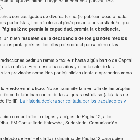
an la tapa del diario. Luego de la denuncia pública, solo
).
rechos son castigados de diversa forma (le publican poco o nada,
s periodistas, hasta incluso algún/a pasante universitario/a, que
.
Página12 no premia la capacidad, premia la obediencia.
s, un buen r
esumen de la decadencia de los grandes medios
de los protagonistas, los clics por sobre el pensamiento, las
redacciones pedir un remís o taxi e ir hasta algún barrio de Capital
 de la noticia. Pero desde hace años ya nadie sale de las
 a las provincias sometidas por injusticias (tanto empresarias como
o vivido en el oficio
. No se transmite la memoria de las propias
iodismo lo terminan contando las «figuras-estrellas» (alejadas de
e Perfil).
La historia debiera ser contada por los trabajadores y
ación comunitarios, colegas y amigos de Página12, a los
a Tribu, FM Comunitaria Kalewche, Sudestada, Comunicación
a dejado de leer «el diario» (sinónimo de Página12 para quien