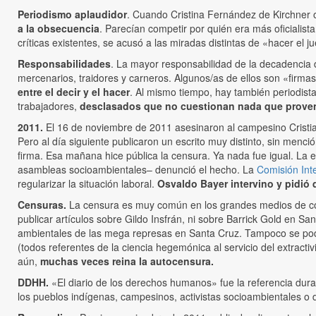
Periodismo aplaudidor
. Cuando Cristina Fernández de Kirchner ob
a la obsecuencia
. Parecían competir por quién era más oficialist
críticas existentes, se acusó a las miradas distintas de «hacer el 
Responsabilidades
. La mayor responsabilidad de la decadencia de
mercenarios, traidores y carneros. Algunos/as de ellos son «firma
entre el decir y el hacer
. Al mismo tiempo, hay también periodis
trabajadores,
desclasados que no cuestionan nada que proven
2011.
El 16 de noviembre de 2011 asesinaron al campesino Cristian 
Pero al día siguiente publicaron un escrito muy distinto, sin men
firma. Esa mañana hice pública la censura. Ya nada fue igual. La
asambleas socioambientales– denunció el hecho. La
Comisión Int
regularizar la situación laboral.
Osvaldo Bayer intervino y pidió 
Censuras.
La censura es muy común en los grandes medios de com
publicar artículos sobre Gildo Insfrán, ni sobre Barrick Gold en 
ambientales de las mega represas en Santa Cruz. Tampoco se podía
(todos referentes de la ciencia hegemónica al servicio del extracti
aún,
muchas veces reina la autocensura.
DDHH.
«El diario de los derechos humanos» fue la referencia durant
los pueblos indígenas, campesinos, activistas socioambientales o 