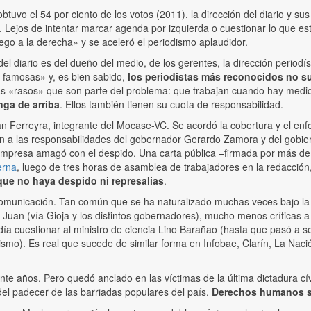
tuvo el 54 por ciento de los votos (2011), la dirección del diario y su
a. Lejos de intentar marcar agenda por izquierda o cuestionar lo que e
juego a la derecha» y se aceleró el periodismo aplaudidor.
l diario es del dueño del medio, de los gerentes, la dirección periodíst
s famosas» y, es bien sabido,
los periodistas más reconocidos no s
tas «rasos» que son parte del problema: que trabajan cuando hay medi
ga de arriba
. Ellos también tienen su cuota de responsabilidad.
Ferreyra, integrante del Mocase-VC. Se acordó la cobertura y el enfoq
ción a las responsabilidades del gobernador Gerardo Zamora y del gobie
 empresa amagó con el despido. Una carta pública –firmada por más de
erna
, luego de tres horas de asamblea de trabajadores en la redacción
que no haya despido ni represalias
.
unicación. Tan común que se ha naturalizado muchas veces bajo la fa
San Juan (vía Gioja y los distintos gobernadores), mucho menos crítica
 cuestionar al ministro de ciencia Lino Barañao (hasta que pasó a se
vismo). Es real que sucede de similar forma en Infobae, Clarín, La Nació
e años. Pero quedó anclado en las víctimas de la última dictadura cívic
del padecer de las barriadas populares del país.
Derechos humanos s