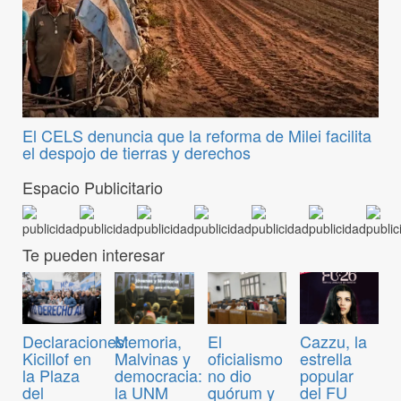
El CELS denuncia que la reforma de Milei facilita
el despojo de tierras y derechos
Espacio Publicitario
Te pueden interesar
Declaraciones:
Memoria,
El
Cazzu, la
Kicillof en
Malvinas y
oficialismo
estrella
la Plaza
democracia:
no dio
popular
del
la UNM
quórum y
del FU