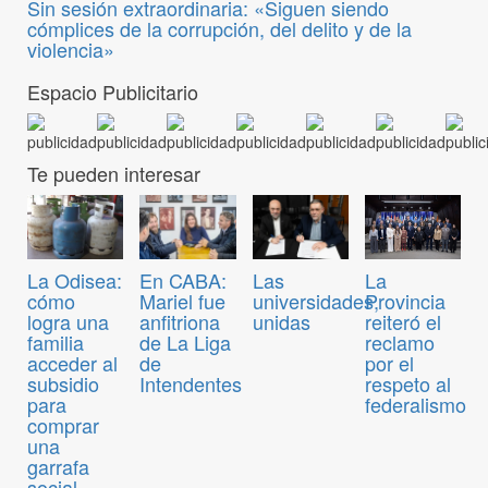
Sin sesión extraordinaria: «Siguen siendo
cómplices de la corrupción, del delito y de la
violencia»
Espacio Publicitario
Te pueden interesar
La Odisea:
En CABA:
Las
La
cómo
Mariel fue
universidades,
Provincia
logra una
anfitriona
unidas
reiteró el
familia
de La Liga
reclamo
acceder al
de
por el
subsidio
Intendentes
respeto al
para
federalismo
comprar
una
garrafa
social