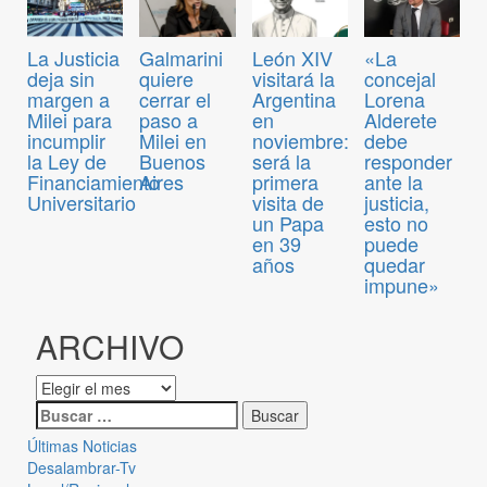
La Justicia
Galmarini
León XIV
«La
deja sin
quiere
visitará la
concejal
margen a
cerrar el
Argentina
Lorena
Milei para
paso a
en
Alderete
incumplir
Milei en
noviembre:
debe
la Ley de
Buenos
será la
responder
Financiamiento
Aires
primera
ante la
Universitario
visita de
justicia,
un Papa
esto no
en 39
puede
años
quedar
impune»
ARCHIVO
Últimas Noticias
Desalambrar-Tv