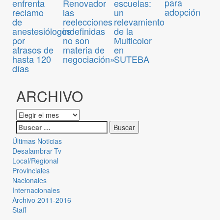
para
enfrenta
Renovador
escuelas:
adopción
reclamo
las
un
de
reelecciones
relevamiento
anestesiólogos
indefinidas
de la
por
no son
Multicolor
atrasos de
materia de
en
hasta 120
negociación»
SUTEBA
días
ARCHIVO
Últimas Noticias
Desalambrar-Tv
Local/Regional
Provinciales
Nacionales
Internacionales
Archivo 2011-2016
Staff